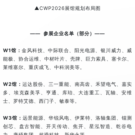
▲CWP2026展馆规划布局图
—— 参展企业名单（部分）——
W1馆：
金风科技、中际联合、阳光电源、银川威力、威
能极、协合运维、中材叶片、壳牌、巨力索具、塞卡尔、
莱维塞尔、重庆成飞、中科润美等。
W2馆：
运达股份、三一重能、南高齿、禾望电气、嘉实
多、埃克森美孚、亨通、库珀、大连重工、瓦轴、安维
士、罗特艾德、西门子、敏泰等。
W3馆：
远景能源、华锐风电、伊莱特、洛轴集团、镭测
创芯、盘古智能、开天传动、焦开、星泓智造、乾谷电
力、康硕集团、超滑科技、新华永等。