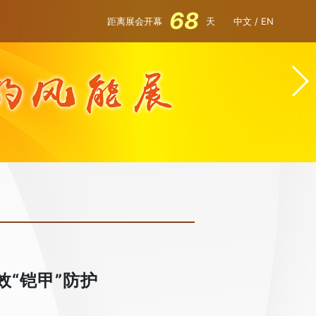
68
距离展会开幕
天
中文
/
EN
效“铠甲”防护