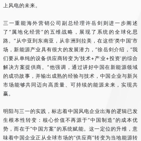
上风电的未来。
三一重能海外营销公司副总经理许岳剑则进一步阐述
了“属地化经营”的五维战略，展现了系统的全球化思
路。“从中亚到东南亚，从非洲到拉美，在这些‘类中国’市
场，新能源产业具有很大的发展潜力，”徐岳剑介绍，“我
们要从单纯的设备供应商转变为‘技术+产业+投资’的综合
解决方案提供商。”他强调，通过讲好中国在新能源领域
的成功故事，并输出成熟的经验与技术，中国企业与新兴
市场能够共同迈向高质量、可持续的能源未来，实现共
赢。
明阳与三一的实践，标志着中国风电企业出海的逻辑已发
生根本性转变：核心价值不再源于“中国制造”的成本优
势，而在于“中国方案”的系统赋能。这一定位的升维，意
味着中国企业正从全球市场的“供应商”转变为当地能源转