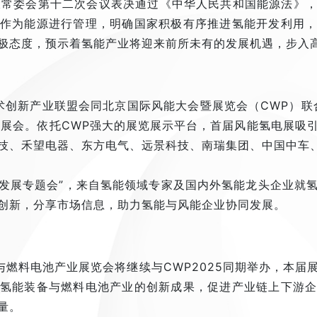
国人大常委会第十二次会议表决通过《中华人民共和国能源法》
作为能源进行管理，明确国家积极有序推进氢能开发利用
极态度，预示着氢能产业将迎来前所未有的发展机遇，步入
技术创新产业联盟会同北京国际风能大会暨展览会（CWP）联
题的展会。依托CWP强大的展览展示平台，首届风能氢电展吸
技、禾望电器、东方电气、远景科技、南瑞集团、中国中车
技术发展专题会”，来自氢能领域专家及国内外氢能龙头企业就
创新，分享市场信息，助力氢能与风能企业协同发展。
备与燃料电池产业展览会将继续与CWP2025同期举办，本
氢能装备与燃料电池产业的创新成果，促进产业链上下游
量。