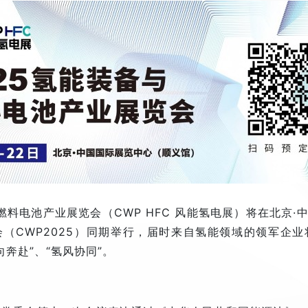
与燃料电池产业展览会（CWP HFC 风能氢电展）将在北京
（CWP2025）同期举行，届时来自氢能领域的领军企
奔赴”、“氢风协同”。