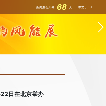
68
距离展会开幕
天
中文
/
EN
—22日在北京举办