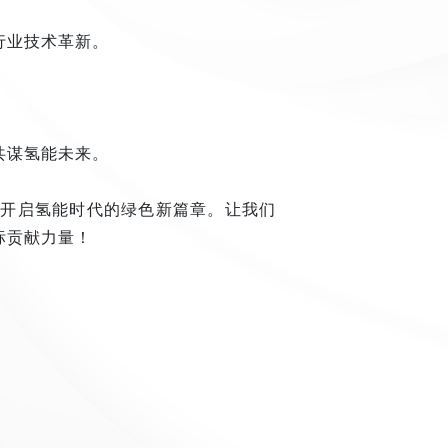
行业技术革新。
共谋氢能未来。
手开启氢能时代的绿色新篇章。让我们
标贡献力量！