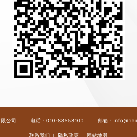
有限公司
电话：
010-88558100
邮箱：
info@chi
联系我们
隐私政策
网站地图