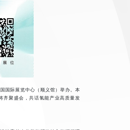
·中国国际展览中心（顺义馆）举办。本
业将齐聚盛会，共话氢能产业高质量发