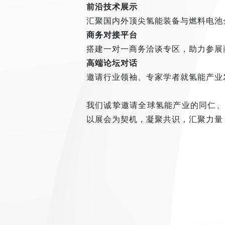
前沿技术展示
汇聚国内外顶尖氢能装备与燃料电池
商务对接平台
搭建一对一商务洽谈专区，助力参展
高端论坛对话
邀请行业领袖、专家学者就氢能产业
我们诚挚邀请全球氢能产业的同仁、
以展会为契机，凝聚共识，汇聚力量