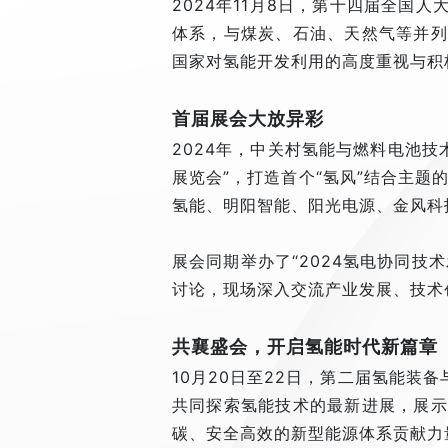
2024年11月8日，第十四届全
体系，与煤炭、石油、天然气等并列
国家对氢能开发利用的高度重视与积
首届展会大放异彩
2024年，中关村氢能与燃料电池
展览会”，打造首个“氢风”结合主
氢能、明阳智能、阳光电源、金风科
展会同期举办了“2024氢电协同
讨论，现场深入交流产业发展、技术
共襄盛会，开启氢能时代新篇章
10月20日至22日，第二届氢能装
共同探索氢能技术的最新进展，展示
碳、安全高效的新型能源体系贡献力