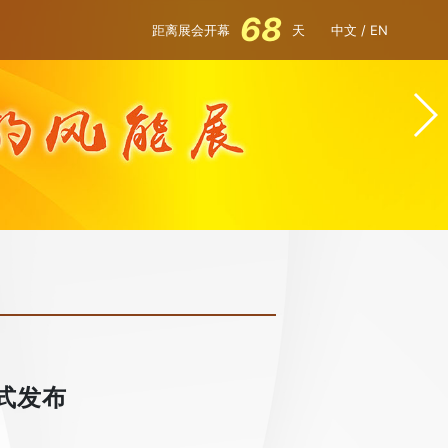
68
距离展会开幕
天
中文
/
EN
式发布